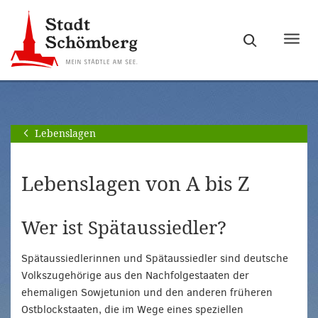
Zur
Zum
Hauptnavigation
Seiteninhalt
Haupt
springen
springen
ein-
[Alt]+
[Alt]+
bzw.
[0]
[1]
ausb
Lebenslagen
Lebenslagen von A bis Z
Wer ist Spätaussiedler?
Spätaussiedlerinnen und Spätaussiedler sind deutsche
Volkszugehörige aus den Nachfolgestaaten der
ehemaligen Sowjetunion und den anderen früheren
Ostblockstaaten, die im Wege eines speziellen