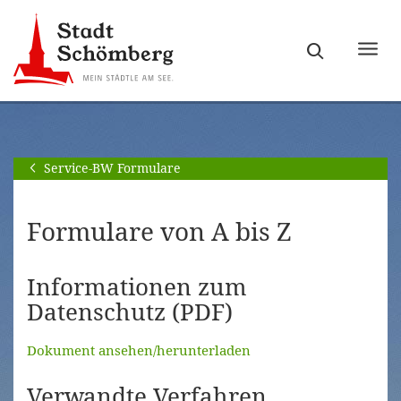
Zur
Zum
Hauptnavigation
Seiteninhalt
Haupt
springen
springen
ein-
[Alt]+
[Alt]+
bzw.
[0]
[1]
ausb
Service-BW Formulare
Formulare von A bis Z
Informationen zum
Datenschutz (PDF)
Dokument ansehen/herunterladen
Verwandte Verfahren