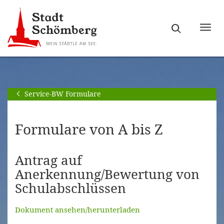
Zur
Zum
Hauptnavigation
Seiteninhalt
Haupt
springen
springen
ein-
[Alt]+
[Alt]+
bzw.
[0]
[1]
ausb
Service-BW Formulare
Formulare von A bis Z
Antrag auf
Anerkennung/Bewertung von
Schulabschlüssen
Dokument ansehen/herunterladen