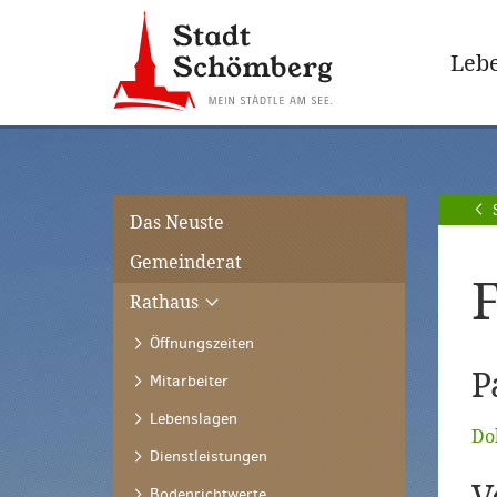
Zur
Zum
Hauptnavigation
Seiteninhalt
Lebe
springen
springen
[Alt]+
[Alt]+
[0]
[1]
Das Neuste
Gemeinderat
F
Rathaus
Öffnungszeiten
P
Mitarbeiter
Lebenslagen
Do
Dienstleistungen
Bodenrichtwerte