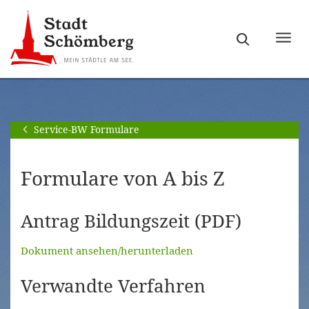
Zur
Zum
Hauptnavigation
Seiteninhalt
Haupt
springen
springen
ein-
[Alt]+
[Alt]+
bzw.
[0]
[1]
ausb
Service-BW Formulare
Formulare von A bis Z
Antrag Bildungszeit (PDF)
Dokument ansehen/herunterladen
Verwandte Verfahren