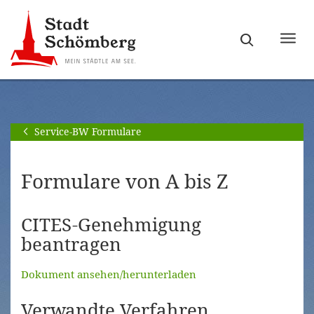
Zur
Zum
Hauptnavigation
Seiteninhalt
Haupt
springen
springen
ein-
[Alt]+
[Alt]+
bzw.
[0]
[1]
ausb
Service-BW Formulare
Formulare von A bis Z
CITES-Genehmigung
beantragen
Dokument ansehen/herunterladen
Verwandte Verfahren