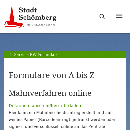
Zur
Zum
Hauptnavigation
Seiteninhalt
Haupt
springen
springen
ein-
[Alt]+
[Alt]+
bzw.
[0]
[1]
ausb
Service-BW Formulare
Formulare von A bis Z
Mahnverfahren online
Dokument ansehen/herunterladen
Hier kann ein Mahnbescheidsantrag erstellt und auf
weißes Papier (Barcodeantrag) gedruckt werden oder
signiert und verschlüsselt online an das Zentrale