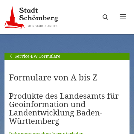
Zur
Zum
Hauptnavigation
Seiteninhalt
Haupt
springen
springen
ein-
[Alt]+
[Alt]+
bzw.
[0]
[1]
ausb
Service-BW Formulare
Formulare von A bis Z
Produkte des Landesamts für
Geoinformation und
Landentwicklung Baden-
Württemberg
Dokument ansehen/herunterladen