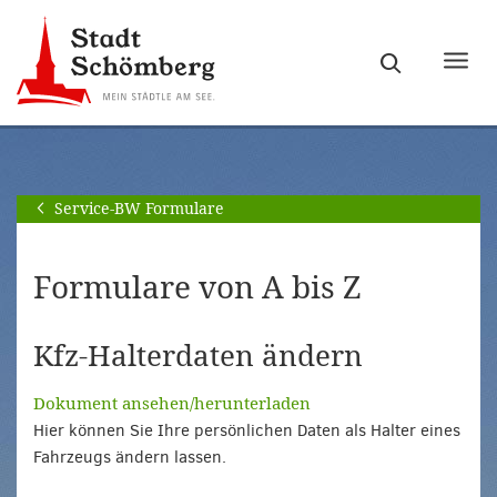
Zur
Zum
Hauptnavigation
Seiteninhalt
Haupt
springen
springen
ein-
[Alt]+
[Alt]+
bzw.
[0]
[1]
ausb
Service-BW Formulare
Formulare von A bis Z
Kfz-Halterdaten ändern
Dokument ansehen/herunterladen
Hier können Sie Ihre persönlichen Daten als Halter eines
Fahrzeugs ändern lassen.