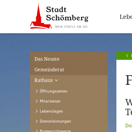
Zur
Zum
Hauptnavigation
Seiteninhalt
Lebe
springen
springen
[Alt]+
[Alt]+
[0]
[1]
Das Neuste
Gemeinderat
F
Rathaus
Öffnungszeiten
W
Mitarbeiter
T
Lebenslagen
Dienstleistungen
Do
Bodenrichtwerte