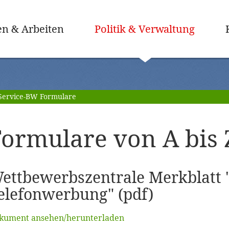
(ausge
n & Arbeiten
Politik & Verwaltung
Service-BW Formulare
ormulare von A bis 
ettbewerbszentrale Merkblatt 
elefonwerbung" (pdf)
kument ansehen/herunterladen