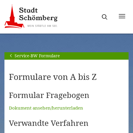
Zur
Zum
Hauptnavigation
Seiteninhalt
Haupt
springen
springen
ein-
[Alt]+
[Alt]+
bzw.
[0]
[1]
ausb
Service-BW Formulare
Formulare von A bis Z
Formular Fragebogen
Dokument ansehen/herunterladen
Verwandte Verfahren