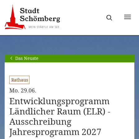
Zur
Zum
Hauptnavigation
Seiteninhalt
Haupt
springen
springen
ein-
[Alt]+
[Alt]+
bzw.
[0]
[1]
ausb
Das Neuste
Rathaus
Mo. 29.06.
Entwicklungsprogramm
Ländlicher Raum (ELR) -
Ausschreibung
Jahresprogramm 2027