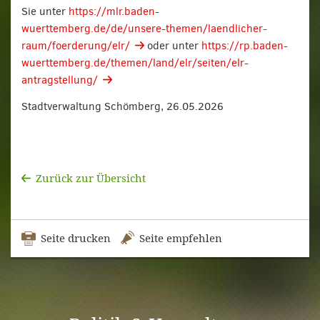
Sie unter
https://mlr.baden-
wuerttemberg.de/de/unsere-themen/laendlicher-
raum/foerderung/elr/
oder unter
https://rp.baden-
wuerttemberg.de/themen/land/elr/seiten/elr-
antragstellung/
Stadtverwaltung Schömberg, 26.05.2026
Zurück zur Übersicht
Seite drucken
Seite empfehlen