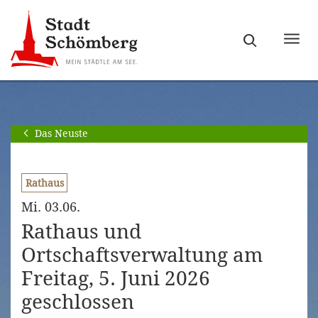
Zur
Zum
Hauptnavigation
Seiteninhalt
Haupt
springen
springen
ein-
[Alt]+
[Alt]+
bzw.
[0]
[1]
ausb
Das Neuste
Rathaus
Mi. 03.06.
Rathaus und
Ortschaftsverwaltung am
Freitag, 5. Juni 2026
geschlossen